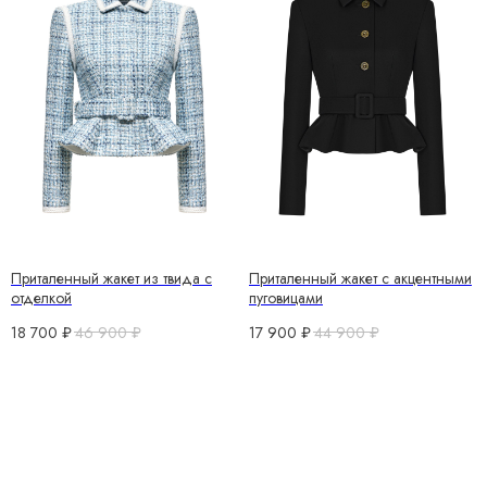
Приталенный жакет из твида с
Приталенный жакет с акцентными
отделкой
пуговицами
18 700
₽
46 900
₽
17 900
₽
44 900
₽