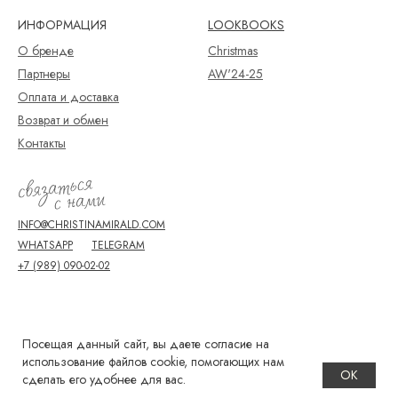
ИНФОРМАЦИЯ
LOOKBOOKS
О бренде
Christmas
Партнеры
AW'24-25
Оплата и доставка
Возврат и обмен
Контакты
INFO@CHRISTINAMIRALD.COM
WHATSAPP
TELEGRAM
+7 (989) 090-02-02
ПОЛИТИКА КОНФИДЕНЦИАЛЬНОСТИ
Посещая данный сайт, вы даете согласие на
ДОГОВОР ОФЕРТЫ
использование файлов cookie, помогающих нам
ОК
©2024 СHRISTINA MIRALD
РАЗРАБОТКА САЙТА
сделать его удобнее для вас.