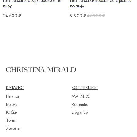
Платье мини с драпировкой по
Платье миди корсетное с рюшей
лифу
по лифу
24 500
₽
9 900
₽
47 900
₽
КАТАЛОГ
КОЛЛЕКЦИИ
Платья
AW'24-25
Брюки
Romantic
Юбки
Elegance
Топы
Жакеты