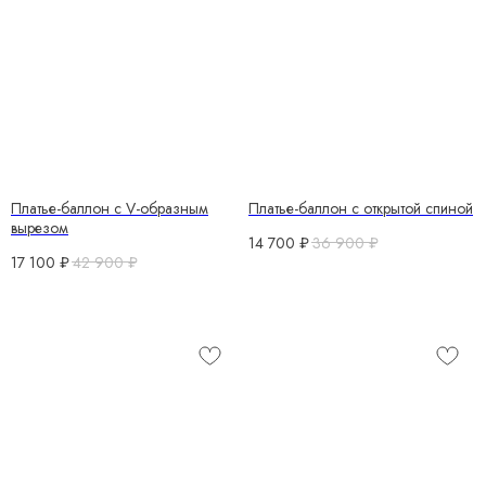
Платье-баллон с V-образным
Платье-баллон с открытой спиной
вырезом
14 700
₽
36 900
₽
17 100
₽
42 900
₽