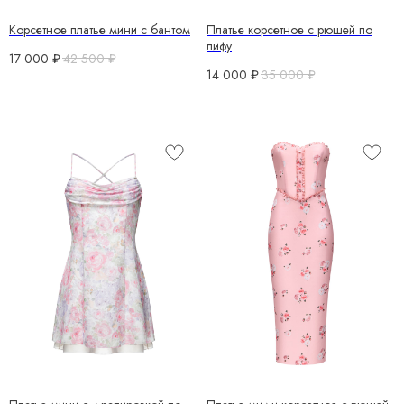
Корсетное платье мини с бантом
Платье корсетное с рюшей по
лифу
17 000
₽
42 500
₽
14 000
₽
35 000
₽