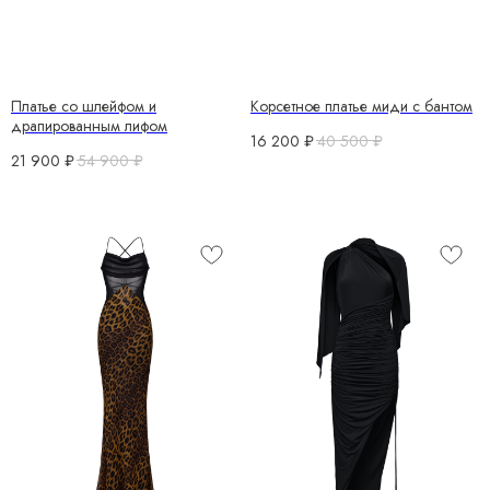
Платье со шлейфом и
Корсетное платье миди с бантом
драпированным лифом
16 200
₽
40 500
₽
21 900
₽
54 900
₽