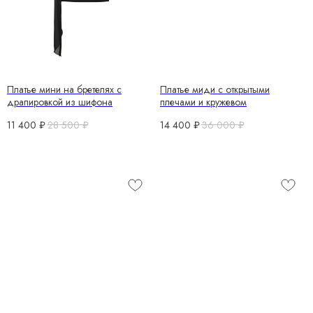
Платье мини на бретелях с
Платье миди с открытыми
драпировкой из шифона
плечами и кружевом
11 400
₽
28 500
₽
14 400
₽
36 000
₽