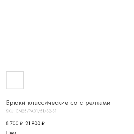
Брюки классические со стрелками
SKU:
CM25/PA01/51/32-31
8 700
₽
21 900
₽
Цвет